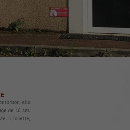
RE
ntbrison, elle
âge de 16 ans.
ste…) couette,